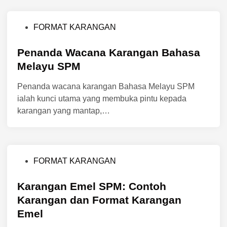
P
FORMAT KARANGAN
o
s
Penanda Wacana Karangan Bahasa
t
Melayu SPM
e
Penanda wacana karangan Bahasa Melayu SPM
d
ialah kunci utama yang membuka pintu kepada
i
karangan yang mantap,…
n
P
FORMAT KARANGAN
o
s
Karangan Emel SPM: Contoh
t
Karangan dan Format Karangan
e
Emel
d