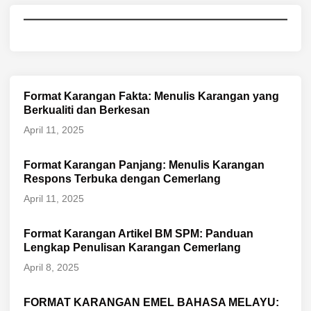
Format Karangan Fakta: Menulis Karangan yang
Berkualiti dan Berkesan
April 11, 2025
Format Karangan Panjang: Menulis Karangan
Respons Terbuka dengan Cemerlang
April 11, 2025
Format Karangan Artikel BM SPM: Panduan
Lengkap Penulisan Karangan Cemerlang
April 8, 2025
FORMAT KARANGAN EMEL BAHASA MELAYU: