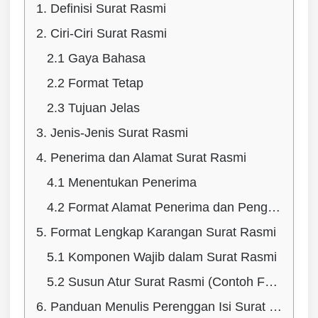
1. Definisi Surat Rasmi
2. Ciri-Ciri Surat Rasmi
2.1 Gaya Bahasa
2.2 Format Tetap
2.3 Tujuan Jelas
3. Jenis-Jenis Surat Rasmi
4. Penerima dan Alamat Surat Rasmi
4.1 Menentukan Penerima
4.2 Format Alamat Penerima dan Pengirim
5. Format Lengkap Karangan Surat Rasmi
5.1 Komponen Wajib dalam Surat Rasmi
5.2 Susun Atur Surat Rasmi (Contoh Format)
6. Panduan Menulis Perenggan Isi Surat Rasmi