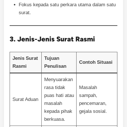
Fokus kepada satu perkara utama dalam satu
surat.
3. Jenis-Jenis Surat Rasmi
Jenis Surat
Tujuan
Contoh Situasi
Rasmi
Penulisan
Menyuarakan
rasa tidak
Masalah
puas hati atau
sampah,
Surat Aduan
masalah
pencemaran,
kepada pihak
gejala sosial.
berkuasa.