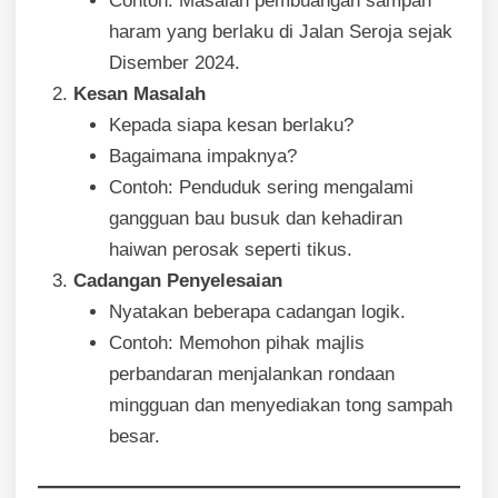
Contoh: Masalah pembuangan sampah
haram yang berlaku di Jalan Seroja sejak
Disember 2024.
Kesan Masalah
Kepada siapa kesan berlaku?
Bagaimana impaknya?
Contoh: Penduduk sering mengalami
gangguan bau busuk dan kehadiran
haiwan perosak seperti tikus.
Cadangan Penyelesaian
Nyatakan beberapa cadangan logik.
Contoh: Memohon pihak majlis
perbandaran menjalankan rondaan
mingguan dan menyediakan tong sampah
besar.