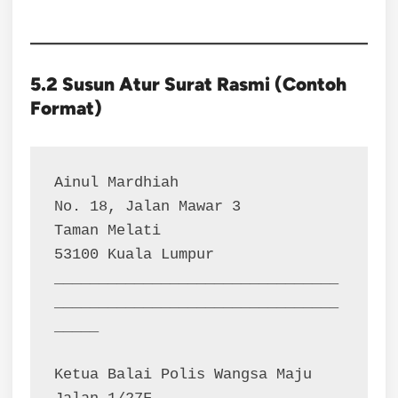
5.2 Susun Atur Surat Rasmi (Contoh
Format)
Ainul Mardhiah

No. 18, Jalan Mawar 3

Taman Melati

53100 Kuala Lumpur

________________________________
________________________________
_____

Ketua Balai Polis Wangsa Maju
