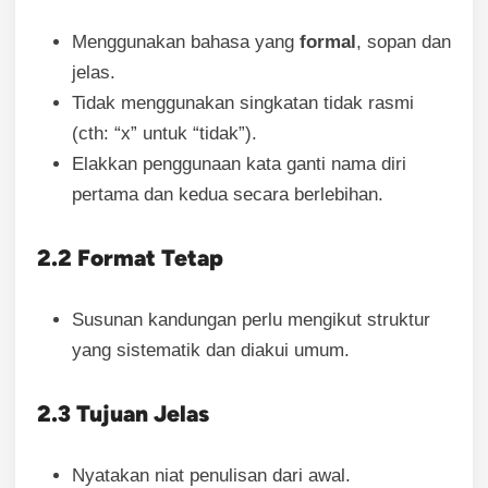
Menggunakan bahasa yang
formal
, sopan dan
jelas.
Tidak menggunakan singkatan tidak rasmi
(cth: “x” untuk “tidak”).
Elakkan penggunaan kata ganti nama diri
pertama dan kedua secara berlebihan.
2.2 Format Tetap
Susunan kandungan perlu mengikut struktur
yang sistematik dan diakui umum.
2.3 Tujuan Jelas
Nyatakan niat penulisan dari awal.