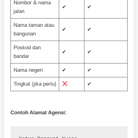
Nombor & nama
✔
✔
jalan
Nama taman atau
✔
✔
bangunan
Poskod dan
✔
✔
bandar
Nama negeri
✔
✔
Tingkat (jika perlu)
✔
Contoh Alamat Agensi: