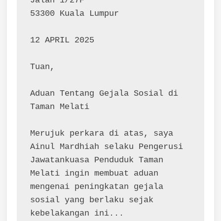
Jalan 1/27F

53300 Kuala Lumpur

12 APRIL 2025

Tuan,

Aduan Tentang Gejala Sosial di 
Taman Melati

Merujuk perkara di atas, saya 
Ainul Mardhiah selaku Pengerusi 
Jawatankuasa Penduduk Taman 
Melati ingin membuat aduan 
mengenai peningkatan gejala 
sosial yang berlaku sejak 