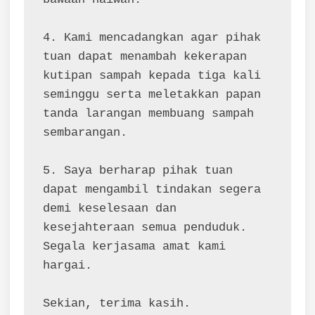
4. Kami mencadangkan agar pihak 
tuan dapat menambah kekerapan 
kutipan sampah kepada tiga kali 
seminggu serta meletakkan papan 
tanda larangan membuang sampah 
sembarangan.

5. Saya berharap pihak tuan 
dapat mengambil tindakan segera 
demi keselesaan dan 
kesejahteraan semua penduduk. 
Segala kerjasama amat kami 
hargai.

Sekian, terima kasih.
