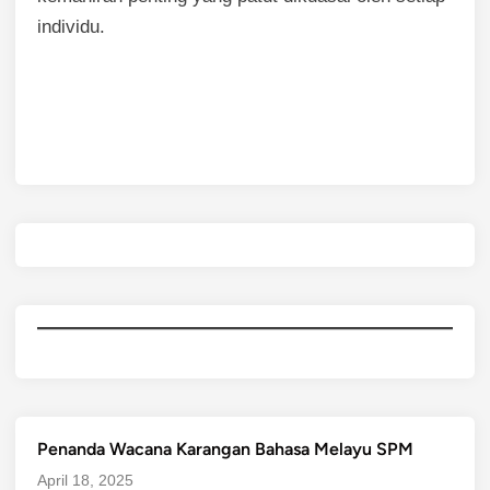
individu.
Penanda Wacana Karangan Bahasa Melayu SPM
April 18, 2025