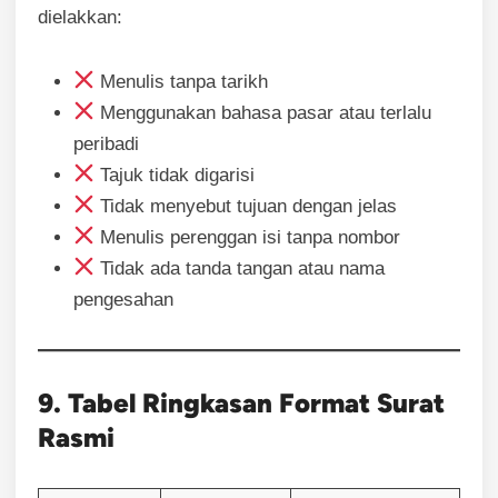
dielakkan:
Menulis tanpa tarikh
Menggunakan bahasa pasar atau terlalu
peribadi
Tajuk tidak digarisi
Tidak menyebut tujuan dengan jelas
Menulis perenggan isi tanpa nombor
Tidak ada tanda tangan atau nama
pengesahan
9. Tabel Ringkasan Format Surat
Rasmi