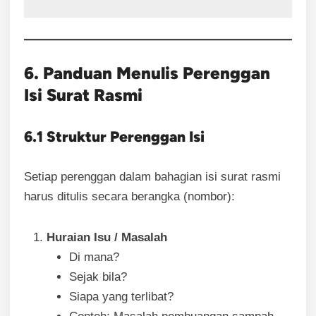
6. Panduan Menulis Perenggan
Isi Surat Rasmi
6.1 Struktur Perenggan Isi
Setiap perenggan dalam bahagian isi surat rasmi
harus ditulis secara berangka (nombor):
Huraian Isu / Masalah
Di mana?
Sejak bila?
Siapa yang terlibat?