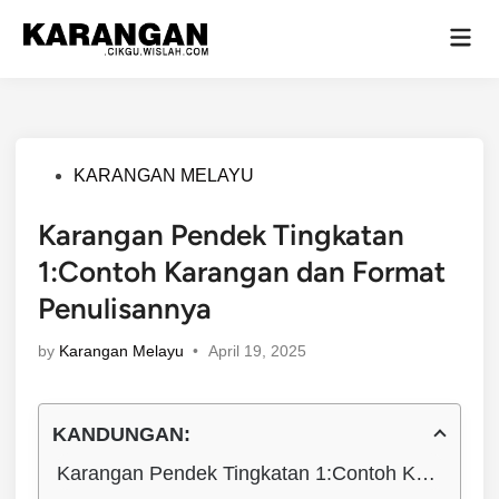
Skip
Mai
to
Men
content
Posted
KARANGAN MELAYU
in
Karangan Pendek Tingkatan
1:Contoh Karangan dan Format
Penulisannya
by
Karangan Melayu
•
April 19, 2025
KANDUNGAN:
Karangan Pendek Tingkatan 1:Contoh Karangan dan Format Penulisannya