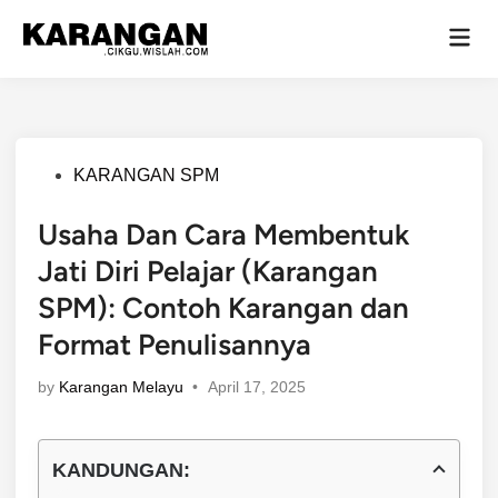
Skip
Mai
to
Men
content
Posted
KARANGAN SPM
in
Usaha Dan Cara Membentuk
Jati Diri Pelajar (Karangan
SPM): Contoh Karangan dan
Format Penulisannya
by
Karangan Melayu
•
April 17, 2025
KANDUNGAN: