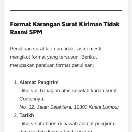
Format Karangan Surat Kiriman Tidak
Rasmi SPM
Penulisan surat kiriman tidak rasmi mesti
mengikut format yang tersusun. Berikut
merupakan panduan format penulisan:
Alamat Pengirim
Ditulis di bahagian atas sebelah kanan surat.
Contohnya:
No. 12, Jalan Sejahtera, 12300 Kuala Lumpur
Tarikh
Ditulis satu baris di bawah alamat pengirim
dan diakhiri dengan tanda noktah.