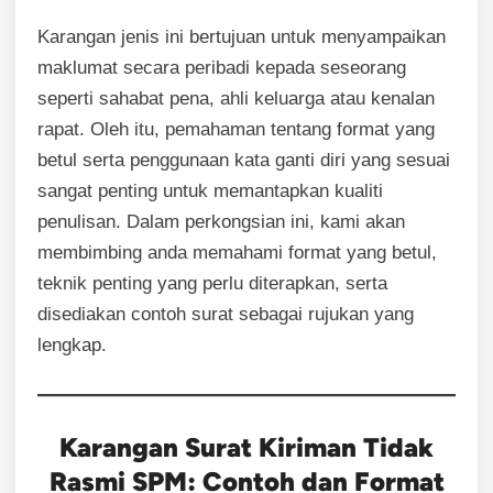
Karangan jenis ini bertujuan untuk menyampaikan
maklumat secara peribadi kepada seseorang
seperti sahabat pena, ahli keluarga atau kenalan
rapat. Oleh itu, pemahaman tentang format yang
betul serta penggunaan kata ganti diri yang sesuai
sangat penting untuk memantapkan kualiti
penulisan. Dalam perkongsian ini, kami akan
membimbing anda memahami format yang betul,
teknik penting yang perlu diterapkan, serta
disediakan contoh surat sebagai rujukan yang
lengkap.
Karangan Surat Kiriman Tidak
Rasmi SPM: Contoh dan Format