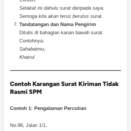
Setakat ini dahulu surat daripada saya.
Semoga kita akan terus berutus surat.
Tandatangan dan Nama Pengirim
Ditulis di bahagian kanan bawah surat.
Contohnya:
Sahabatmu,
Khairul
Contoh Karangan Surat Kiriman Tidak
Rasmi SPM
Contoh 1: Pengalaman Percutian
No.98, Jalan 1/1,