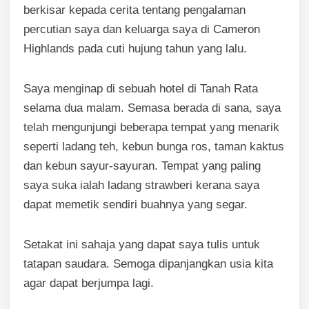
berkisar kepada cerita tentang pengalaman
percutian saya dan keluarga saya di Cameron
Highlands pada cuti hujung tahun yang lalu.
Saya menginap di sebuah hotel di Tanah Rata
selama dua malam. Semasa berada di sana, saya
telah mengunjungi beberapa tempat yang menarik
seperti ladang teh, kebun bunga ros, taman kaktus
dan kebun sayur-sayuran. Tempat yang paling
saya suka ialah ladang strawberi kerana saya
dapat memetik sendiri buahnya yang segar.
Setakat ini sahaja yang dapat saya tulis untuk
tatapan saudara. Semoga dipanjangkan usia kita
agar dapat berjumpa lagi.