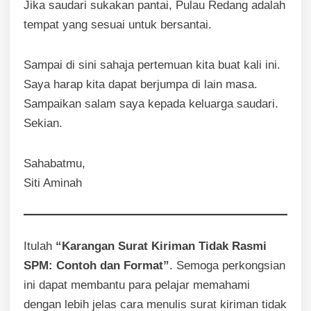
Jika saudari sukakan pantai, Pulau Redang adalah
tempat yang sesuai untuk bersantai.
Sampai di sini sahaja pertemuan kita buat kali ini.
Saya harap kita dapat berjumpa di lain masa.
Sampaikan salam saya kepada keluarga saudari.
Sekian.
Sahabatmu,
Siti Aminah
Itulah
“Karangan Surat Kiriman Tidak Rasmi
SPM: Contoh dan Format”
. Semoga perkongsian
ini dapat membantu para pelajar memahami
dengan lebih jelas cara menulis surat kiriman tidak