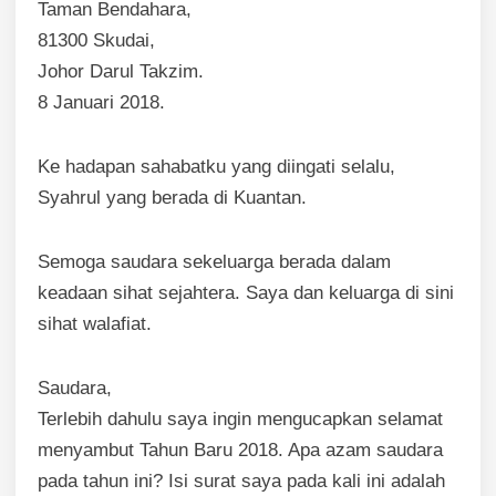
Taman Bendahara,
81300 Skudai,
Johor Darul Takzim.
8 Januari 2018.
Ke hadapan sahabatku yang diingati selalu,
Syahrul yang berada di Kuantan.
Semoga saudara sekeluarga berada dalam
keadaan sihat sejahtera. Saya dan keluarga di sini
sihat walafiat.
Saudara,
Terlebih dahulu saya ingin mengucapkan selamat
menyambut Tahun Baru 2018. Apa azam saudara
pada tahun ini? Isi surat saya pada kali ini adalah