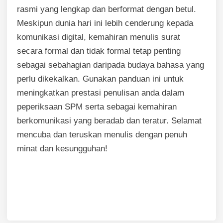
rasmi yang lengkap dan berformat dengan betul.
Meskipun dunia hari ini lebih cenderung kepada
komunikasi digital, kemahiran menulis surat
secara formal dan tidak formal tetap penting
sebagai sebahagian daripada budaya bahasa yang
perlu dikekalkan. Gunakan panduan ini untuk
meningkatkan prestasi penulisan anda dalam
peperiksaan SPM serta sebagai kemahiran
berkomunikasi yang beradab dan teratur. Selamat
mencuba dan teruskan menulis dengan penuh
minat dan kesungguhan!