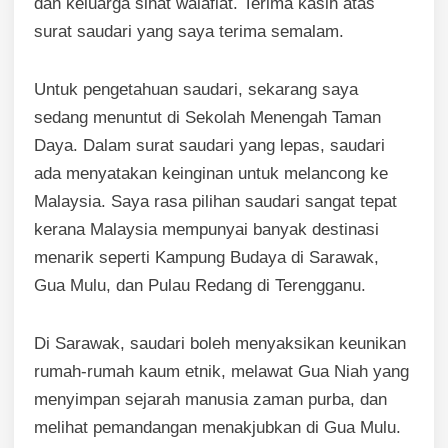
dan keluarga sihat walafiat. Terima kasih atas
surat saudari yang saya terima semalam.
Untuk pengetahuan saudari, sekarang saya
sedang menuntut di Sekolah Menengah Taman
Daya. Dalam surat saudari yang lepas, saudari
ada menyatakan keinginan untuk melancong ke
Malaysia. Saya rasa pilihan saudari sangat tepat
kerana Malaysia mempunyai banyak destinasi
menarik seperti Kampung Budaya di Sarawak,
Gua Mulu, dan Pulau Redang di Terengganu.
Di Sarawak, saudari boleh menyaksikan keunikan
rumah-rumah kaum etnik, melawat Gua Niah yang
menyimpan sejarah manusia zaman purba, dan
melihat pemandangan menakjubkan di Gua Mulu.